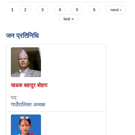
Pages
1
2
3
4
5
6
next ›
last »
जन प्रतिनिधि
खडक बहादुर बोहरा
पद:
गाउँपालिका अध्यक्ष