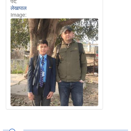
पद:
लेखापाल
Image: