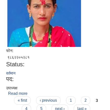
फोन:
९८६२२०५२८१
Status:
वर्तमान
पद:
उपाध्यक्ष
Read more
about रमला कुमारी मन्डेल पुजारा
Pages
« first
‹ previous
1
2
3
4
5
next ›
last »