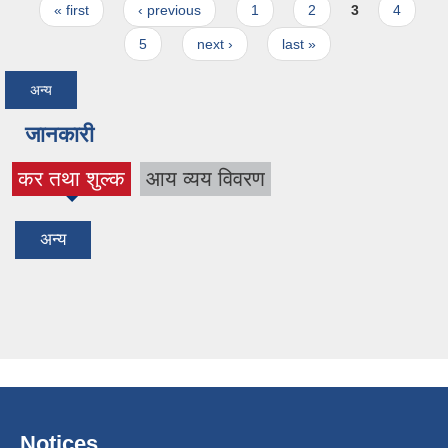
Pages
« first
‹ previous
1
2
3
4
5
next ›
last »
अन्य
जानकारी
कर तथा शुल्क
आय व्यय विवरण
(active tab)
अन्य
Notices