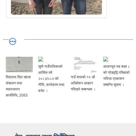
सुर्मा गाउँपालिकाको
आधारभूत तह कक्षा ८
आर्थिक वर्ष
को ग्रेडवृद्बि परिक्षाको
विद्यालय दिवा खाजा
गाउँ सभाको १९ ‍औ
२०८३/०८४ को
नतिजा प्रकाशन
संचालन तथा
अधिवेशन आव्हान
नीति, कार्यक्रम तथा
सम्बन्धि सूचना ।
व्यवस्थापन
गरिएको सम्बन्धमा ।
बजेट ।
कार्यविधि, 2083